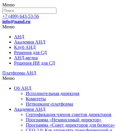
Меню
+7 (499) 643-53-56
info@nand.ru
Меню
АНД
Академия АНД
Клуб АНД
Решения для СД
АНД-медиа
Решения ИИ для СД
Платформа АНД
Меню
Об АНД
Исполнительная дирекция
Комитеты
Нетворкинг-платформа
Академия АНД
Сертификация членов советов директоров
Программа «Независимый директор»
Программа «Совет директоров для бизнеса»
СЕО 2.0: Как управлять трансформацией и