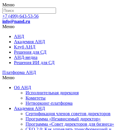
Меню
+7 (499) 643-53-56
info@nand.ru
Меню
АНД
Академия АНД
Клуб АНД
Решения для СД
АНД-медиа
Решения ИИ для СД
Платформа АНД
Меню
Об АНД
Исполнительная дирекция
Комитеты
Нетворкинг-платформа
Академия АНД
Сертификация членов советов директоров
Программа «Независимый директор»
Программа «Совет директоров для бизнеса»
СЕО 2.0: Как управлять трансформацией и