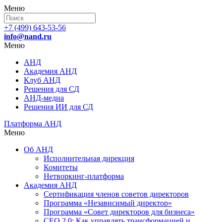
Меню
+7 (499) 643-53-56
info@nand.ru
Меню
АНД
Академия АНД
Клуб АНД
Решения для СД
АНД-медиа
Решения ИИ для СД
Платформа АНД
Меню
Об АНД
Исполнительная дирекция
Комитеты
Нетворкинг-платформа
Академия АНД
Сертификация членов советов директоров
Программа «Независимый директор»
Программа «Совет директоров для бизнеса»
СЕО 2.0: Как управлять трансформацией и