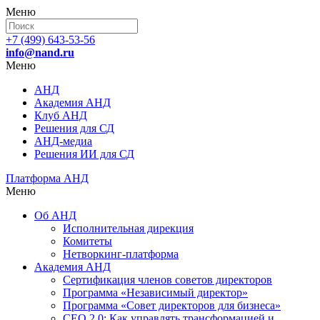
Меню
+7 (499) 643-53-56
info@nand.ru
Меню
АНД
Академия АНД
Клуб АНД
Решения для СД
АНД-медиа
Решения ИИ для СД
Платформа АНД
Меню
Об АНД
Исполнительная дирекция
Комитеты
Нетворкинг-платформа
Академия АНД
Сертификация членов советов директоров
Программа «Независимый директор»
Программа «Совет директоров для бизнеса»
СЕО 2.0: Как управлять трансформацией и